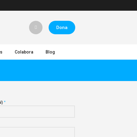
Dona
es
Colabora
Blog
al)
*