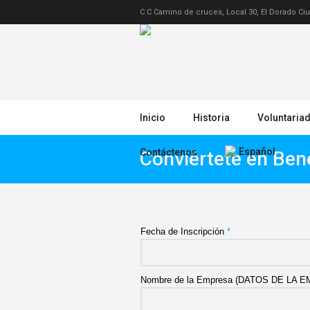
C.C Camino de cruces, Local 30, El Dorado 
Inicio
Historia
Voluntaria
Español
Contáctenos
Conviértete en Bene
Fecha de Inscripción
*
Nombre de la Empresa (DATOS DE LA