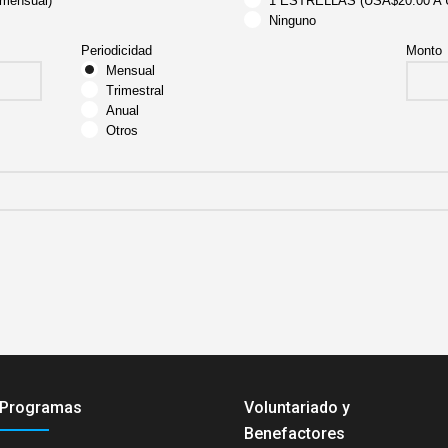
mensual)
1 ESTRELLAS (USA$20.00 A U
Ninguno
Periodicidad
Monto
Mensual
Trimestral
Anual
Otros
Programas
Voluntariado y
Benefactores