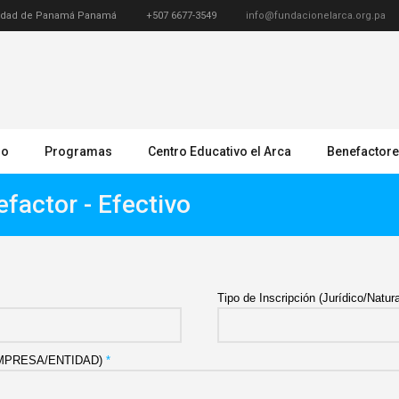
Ciudad de Panamá Panamá
+507 6677-3549
info@fundacionelarca.org.pa
do
Programas
Centro Educativo el Arca
Benefactor
factor - Efectivo
Tipo de Inscripción (Jurídico/Natur
 EMPRESA/ENTIDAD)
*